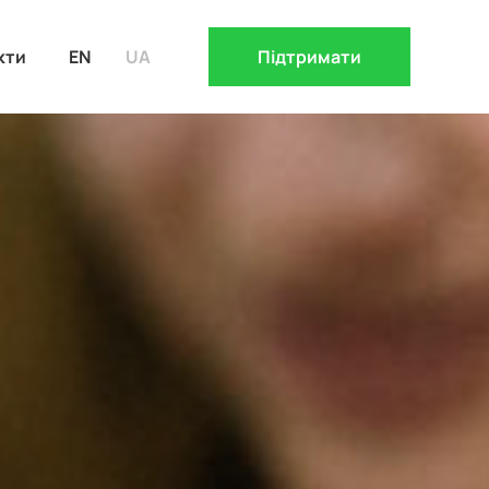
кти
EN
UA
Підтримати