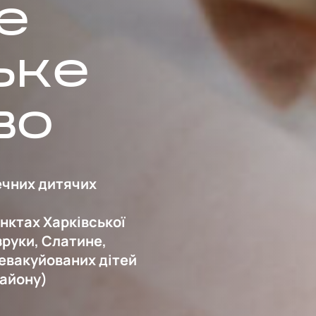
е
ьке
во
ечних дитячих
унктах Харківської
зруки, Слатине,
 евакуйованих дітей
району)