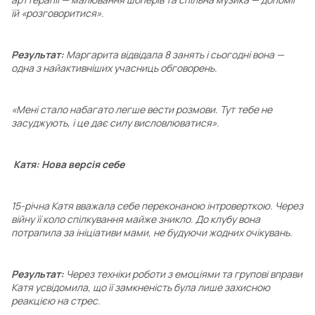
їй «розговоритися».
Результат:
Маргарита відвідала 8 занять і сьогодні вона —
одна з найактивніших учасниць обговорень.
«Мені стало набагато легше вести розмови. Тут тебе не
засуджують, і це дає силу висловлюватися».
Катя: Нова версія себе
15-річна Катя вважала себе переконаною інтроверткою. Через
війну її коло спілкування майже зникло. До клубу вона
потрапила за ініціативи мами, не будуючи жодних очікувань.
Результат:
Через техніки роботи з емоціями та групові вправи
Катя усвідомила, що її замкненість була лише захисною
реакцією на стрес.