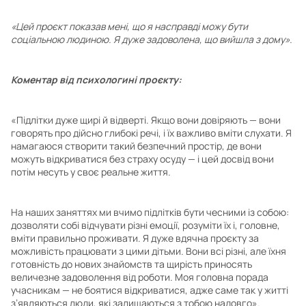
«Цей проєкт показав мені, що я насправді можу бути
соціальною людиною. Я дуже задоволена, що вийшла з дому».
Коментар від психологині проєкту:
«Підлітки дуже щирі й відверті. Якщо вони довіряють — вони
говорять про дійсно глибокі речі, і їх важливо вміти слухати. Я
намагаюся створити такий безпечний простір, де вони
можуть відкриватися без страху осуду — і цей досвід вони
потім несуть у своє реальне життя.
На наших заняттях ми вчимо підлітків бути чесними із собою:
дозволяти собі відчувати різні емоції, розуміти їх і, головне,
вміти правильно проживати. Я дуже вдячна проєкту за
можливість працювати з цими дітьми. Вони всі різні, але їхня
готовність до нових знайомств та щирість приносять
величезне задоволення від роботи. Моя головна порада
учасникам — не боятися відкриватися, адже саме так у житті
з’являються люди, які залишаються з тобою надовго».