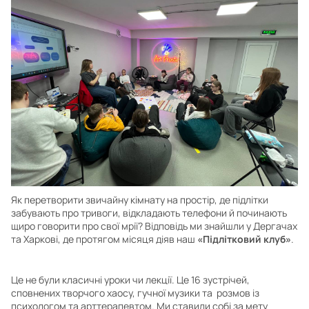
Як перетворити звичайну кімнату на простір, де підлітки
забувають про тривоги, відкладають телефони й починають
щиро говорити про свої мрії? Відповідь ми знайшли у Дергачах
та Харкові, де протягом місяця діяв наш
«Підлітковий клуб»
.
Це не були класичні уроки чи лекції. Це 16 зустрічей,
сповнених творчого хаосу, гучної музики та розмов із
психологом та арттерапевтом. Ми ставили собі за мету