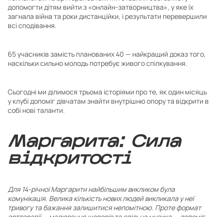
допомогти дітям вийти з «онлайн-затворництва», у яке їх
загнала війна та роки дистанційки, і результати перевершили
всі сподівання.
65 учасників замість планованих 40 — найкращий доказ того,
наскільки сильно молодь потребує живого спілкування.
Сьогодні ми ділимося трьома історіями про те, як один місяць
у клубі допоміг дівчатам знайти внутрішню опору та відкрити в
собі нові таланти.
Маргарита: Сила
відкритості
Для 14-річної Маргарити найбільшим викликом була
комунікація. Велика кількість нових людей викликала у неї
тривогу та бажання залишитися непомітною. Проте формат
арттерапії — малювання шоперів та спільна музика — допоміг