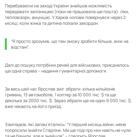
Перебуваючи на заході України знайшов можливість
передавати залізницею (поки не працювала ще пошта): ліки,
тепловізори, амуніцію. У Харків чоловік повернувся через 2
місяці, коли жінка та дитина поїхали закордон.
“Я просто зрозумів, що там зможу зробити більше, аніж на
відстані”.
Далі до пошуку потрібних речей для військових, приєдналось
ще одна справа – надання гуманітарної допомоги.
За весь цей час Ярослав зміг зібрати: кілька мільйонів
гривень, 13 автомобілів, 1 коптер за 10 000 тис. $ та ще
декілька за 2000 тис. $. Зараз зібрали ще на один 9 000 тис. $,
вже чекають на його приїзд.
З випадків, які запам’ятались: “У перший місяць війни, мене
попросили знайти Старлінк. Ми ще тоді про них навіть не чули
та не бачили, але я знайшов”, – говорить Ярослав.