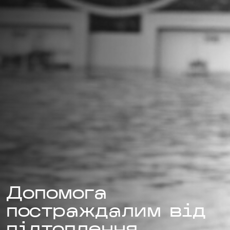
Допомога
постраждалим від